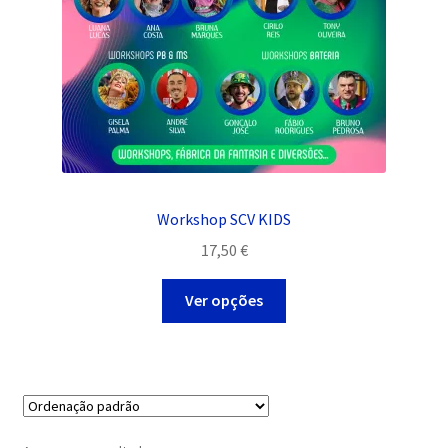
Workshop SCV KIDS
17,50
€
This
Ver opções
product
has
multiple
variants.
The
options