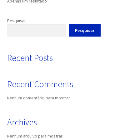
Apenas um resultado
may
be
chosen
Pesquisar
on
Pesquisar
the
product
page
Recent Posts
Recent Comments
Nenhum comentário para mostrar.
Archives
Nenhum arquivo para mostrar.