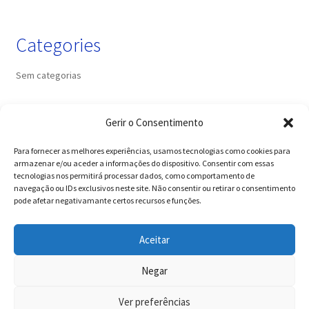
Categories
Sem categorias
Gerir o Consentimento
+ informações
Para fornecer as melhores experiências, usamos tecnologias como cookies para
armazenar e/ou aceder a informações do dispositivo. Consentir com essas
tecnologias nos permitirá processar dados, como comportamento de
navegação ou IDs exclusivos neste site. Não consentir ou retirar o consentimento
pode afetar negativamante certos recursos e funções.
Termos e condições
!! Antes de iniciares a tua inscrição, deves ler com
Aceitar
atenção todas as informações iniciais em cada separador,
Privacidade e segurança
inclusive os Descontos & Ofertas !!
Negar
Ignorar
Ver preferências